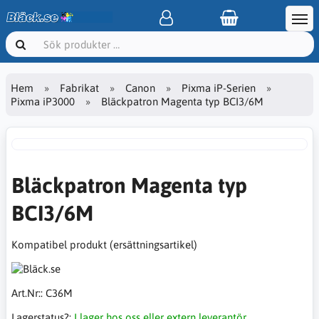
Hem
Fabrikat
Canon
Pixma iP-Serien
Pixma iP3000
Bläckpatron Magenta typ BCI3/6M
Bläckpatron Magenta typ
BCI3/6M
Kompatibel produkt (ersättningsartikel)
Art.Nr::
C36M
Lagerstatus?:
I lager hos oss eller extern leverantör