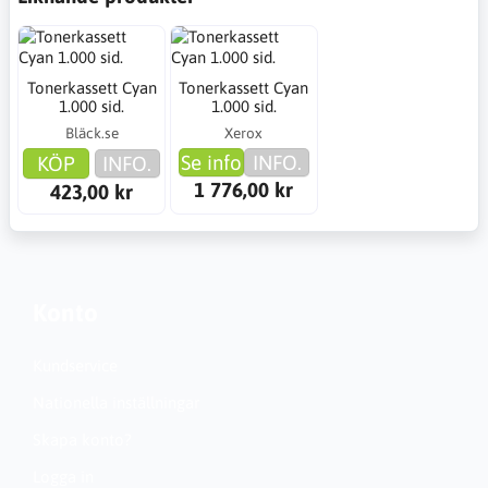
Tonerkassett Cyan
Tonerkassett Cyan
1.000 sid.
1.000 sid.
Bläck.se
Xerox
Se info
INFO.
KÖP
INFO.
1 776,00 kr
423,00 kr
Konto
Kundservice
Nationella inställningar
Skapa konto?
Logga in