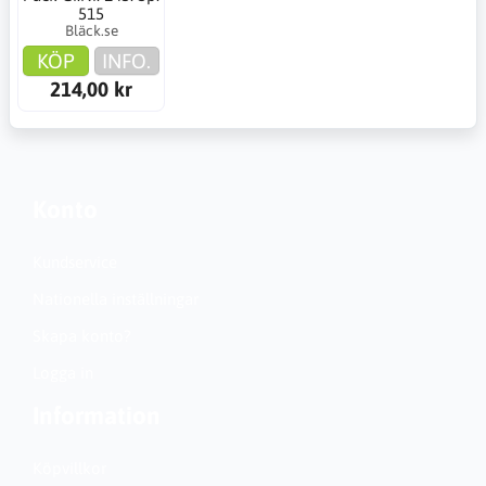
515
Bläck.se
KÖP
INFO.
214,00 kr
Konto
Kundservice
Nationella inställningar
Skapa konto?
Logga in
Information
Köpvillkor