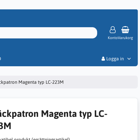
Konto
Varukorg
Priser
D
Logga in
ckpatron Magenta typ LC-223M
äckpatron Magenta typ LC-
3M
tibel produkt (ersättningsartikel)