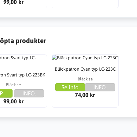
99,00 kr
öpta produkter
Bläckpatron Cyan typ LC-223C
ron Svart typ LC-223BK
Bläck.se
Bläck.se
Se info
INFO.
P
INFO.
74,00 kr
99,00 kr