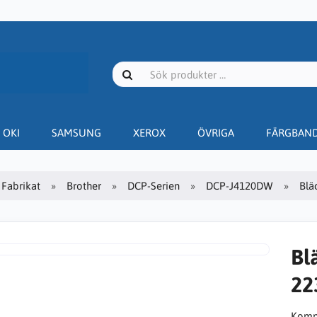
OKI
SAMSUNG
XEROX
ÖVRIGA
FÄRGBAN
Fabrikat
Brother
DCP-Serien
DCP-J4120DW
Blä
Bl
22
Kompa