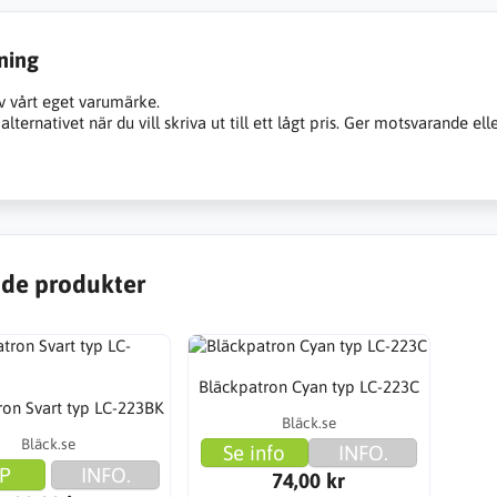
ning
v vårt eget varumärke.
alternativet när du vill skriva ut till ett lågt pris. Ger motsvarande ell
de produkter
Bläckpatron Cyan typ LC-223C
ron Svart typ LC-223BK
Bläck.se
Bläck.se
Se info
INFO.
P
INFO.
74,00 kr