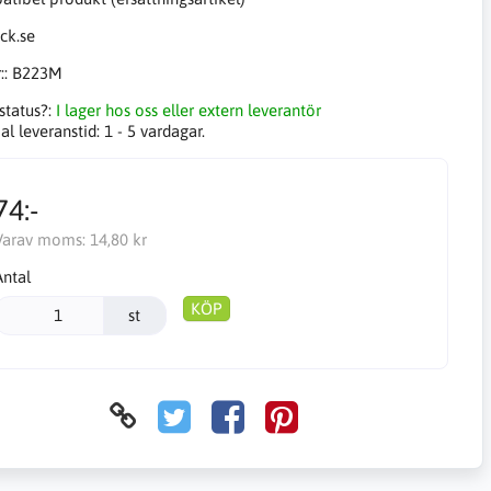
::
B223M
status?:
I lager hos oss eller extern leverantör
l leveranstid:
1 - 5 vardagar.
74:-
Varav moms:
14,80 kr
Antal
KÖP
st