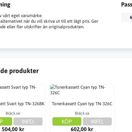
ning
Pas
v vårt eget varumärke.
6
lternativet när du vill skriva ut till ett lågt pris. Ger
e eller fler utskrifter än originalprodukten.
de produkter
ett Svart typ TN-326BK
Tonerkassett Cyan typ TN-326C
Bläck.se
Bläck.se
P
INFO.
KÖP
INFO.
504,00 kr
602,00 kr