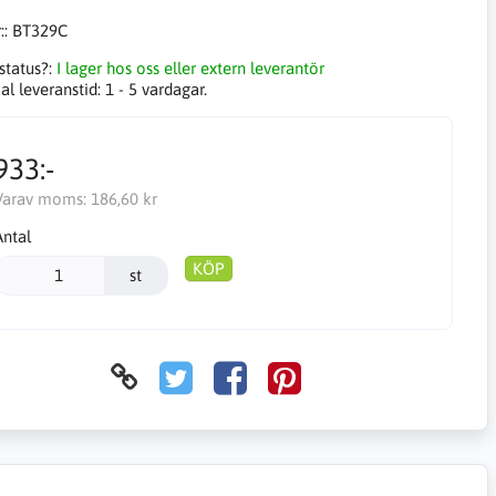
::
BT329C
status?:
I lager hos oss eller extern leverantör
l leveranstid:
1 - 5 vardagar.
933:-
Varav moms:
186,60 kr
Antal
KÖP
st