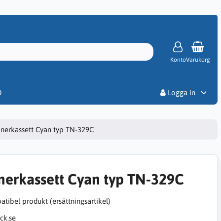
Konto
Varukorg
Priser
D
Logga in
nerkassett Cyan typ TN-329C
nerkassett Cyan typ TN-329C
tibel produkt (ersättningsartikel)