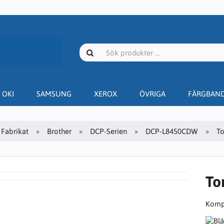
OKI
SAMSUNG
XEROX
ÖVRIGA
FÄRGBAN
Fabrikat
Brother
DCP-Serien
DCP-L8450CDW
To
To
Kompa