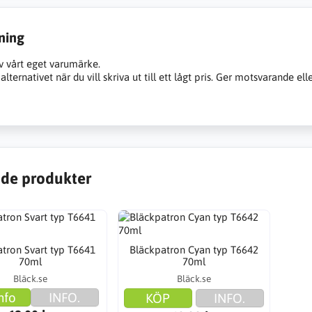
ning
v vårt eget varumärke.
alternativet när du vill skriva ut till ett lågt pris. Ger motsvarande ell
de produkter
tron Svart typ T6641
Bläckpatron Cyan typ T6642
70ml
70ml
Bläck.se
Bläck.se
nfo
INFO.
KÖP
INFO.