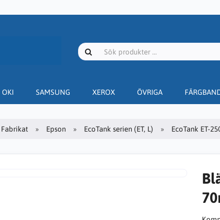
OKI
SAMSUNG
XEROX
ÖVRIGA
FÄRGBAN
Fabrikat
Epson
EcoTank serien (ET, L)
EcoTank ET-25
Bl
70
Kompa