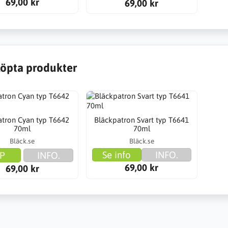
69,00 kr
69,00 kr
öpta produkter
atron Cyan typ T6642
Bläckpatron Svart typ T6641
70ml
70ml
Bläck.se
Bläck.se
Se info
INFO.
P
INFO.
69,00 kr
69,00 kr