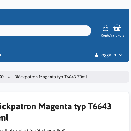
Konto
Varukorg
Priser
D
Logga in
00
Bläckpatron Magenta typ T6643 70ml
äckpatron Magenta typ T6643
ml
tibel produkt (ersättningsartikel)