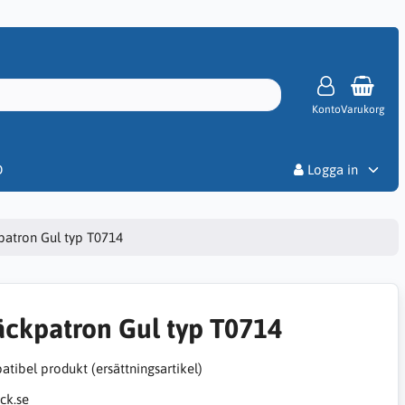
Konto
Varukorg
Priser
D
Logga in
patron Gul typ T0714
äckpatron Gul typ T0714
tibel produkt (ersättningsartikel)