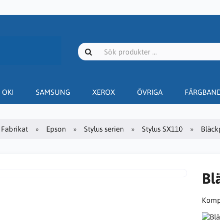
OKI
SAMSUNG
XEROX
ÖVRIGA
FÄRGBAN
Fabrikat
Epson
Stylus serien
Stylus SX110
Bläck
Bl
Kompa