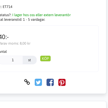
::
ET714
status?:
I lager hos oss eller extern leverantör
l leveranstid:
1 - 5 vardagar.
40:-
Varav moms:
8,00 kr
Antal
KÖP
st