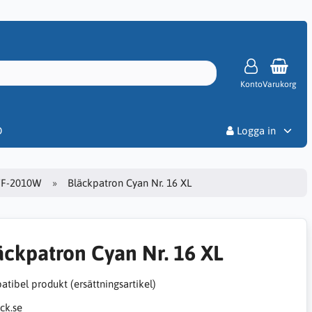
Konto
Varukorg
Priser
D
Logga in
WF-2010W
Bläckpatron Cyan Nr. 16 XL
äckpatron Cyan Nr. 16 XL
tibel produkt (ersättningsartikel)