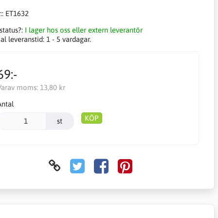
::
ET1632
status?:
I lager hos oss eller extern leverantör
l leveranstid:
1 - 5 vardagar.
69:-
Varav moms:
13,80 kr
Antal
KÖP
st