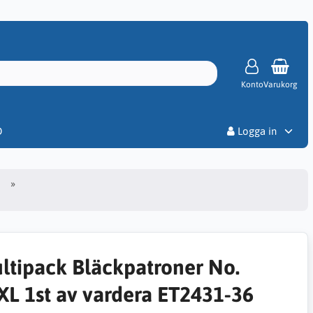
Konto
Varukorg
Priser
D
Logga in
ltipack Bläckpatroner No.
XL 1st av vardera ET2431-36