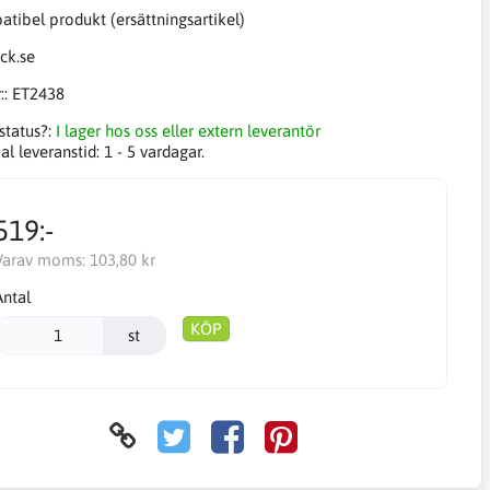
tibel produkt (ersättningsartikel)
::
ET2438
status?:
I lager hos oss eller extern leverantör
l leveranstid:
1 - 5 vardagar.
519:-
Varav moms:
103,80 kr
Antal
KÖP
st