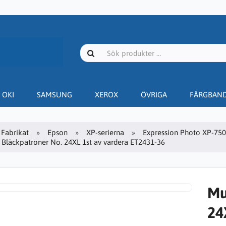
OKI
SAMSUNG
XEROX
ÖVRIGA
FÄRGBAN
Fabrikat
Epson
XP-serierna
Expression Photo XP-750
 Bläckpatroner No. 24XL 1st av vardera ET2431-36
Mu
24