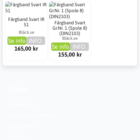
Färgband Svart IR
Färgband Svart
51
Gr.Nr. 1 (Spole 8)
Bläck.se
(DIN2103)
Bläck.se
Se info
INFO.
Se info
INFO.
165,00 kr
155,00 kr
Konto
Kundservice
Nationella inställningar
Skapa konto?
Logga in