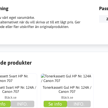
ning
Pas
v vårt eget varumärke.
2
lternativet när du vill skriva ut till ett lågt pris. Ger
e eller fler utskrifter än originalprodukten.
de produkter
ett Svart HP Nr. 124A /
Tonerkassett Gul HP Nr. 124A /
Canon 707
Canon 707
Bläck.se
Bläck.se
nfo
INFO.
Se info
INFO.