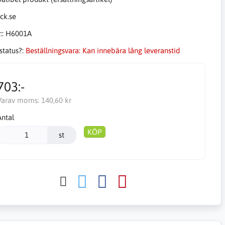
::
H6001A
status?:
Beställningsvara: Kan innebära lång leveranstid
703:-
Varav moms:
140,60 kr
Antal
KÖP
st