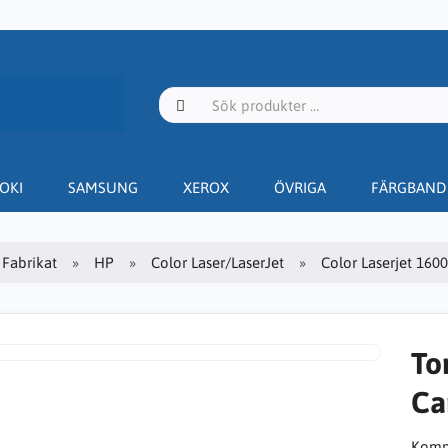
OKI
SAMSUNG
XEROX
ÖVRIGA
FÄRGBAND
Fabrikat
HP
Color Laser/LaserJet
Color Laserjet 1600
To
Ca
Kompa