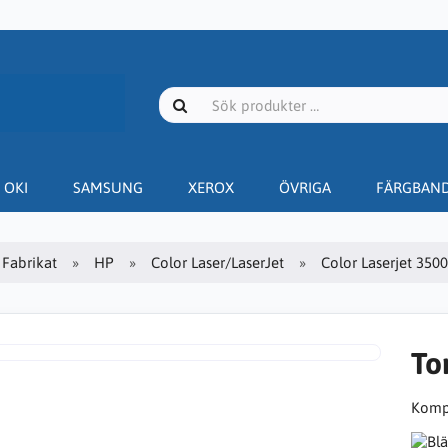
OKI
SAMSUNG
XEROX
ÖVRIGA
FÄRGBAN
Fabrikat
HP
Color Laser/LaserJet
Color Laserjet 3500
To
Kompa