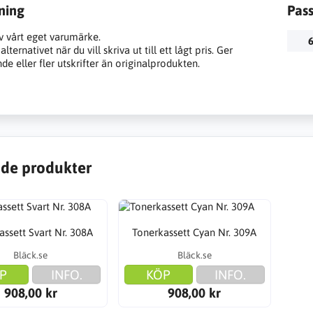
ning
Pas
v vårt eget varumärke.
6
lternativet när du vill skriva ut till ett lågt pris. Ger
e eller fler utskrifter än originalprodukten.
de produkter
assett Svart Nr. 308A
Tonerkassett Cyan Nr. 309A
Bläck.se
Bläck.se
P
INFO.
KÖP
INFO.
908,00 kr
908,00 kr