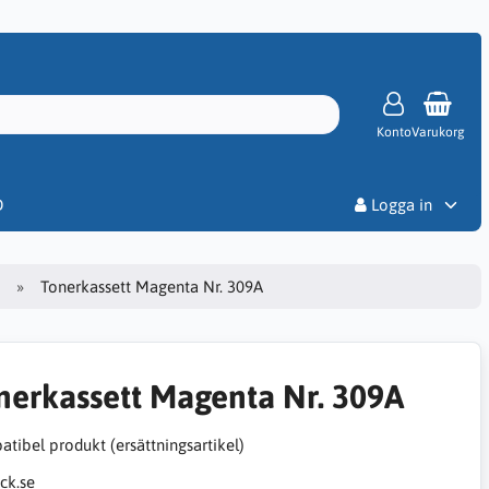
Konto
Varukorg
Priser
D
Logga in
Tonerkassett Magenta Nr. 309A
nerkassett Magenta Nr. 309A
tibel produkt (ersättningsartikel)