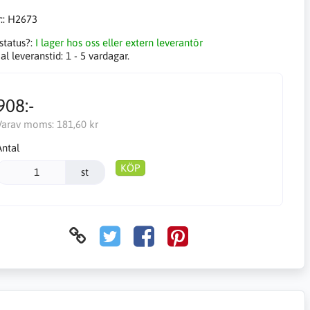
::
H2673
status?:
I lager hos oss eller extern leverantör
l leveranstid:
1 - 5 vardagar.
908:-
Varav moms:
181,60 kr
Antal
KÖP
st