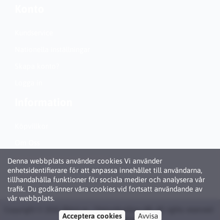
Konto
Kundservice
Nationella inställningar
Skapa konto?
Logga in
Information
Köpvillkor
Om Oss
Personuppgiftspolicy (GDPR)
Denna webbplats använder cookies Vi använder
enhetsidentifierare för att anpassa innehållet till användarna,
Om Cookies
tillhandahålla funktioner för sociala medier och analysera vår
trafik. Du godkänner våra cookies vid fortsatt användande av
vår webbplats.
Copyright © 2026 Bläck.se / Patronbutiken AB. All rights reserved ·
Acceptera cookies
Avvisa
Powered by
LiteCart®