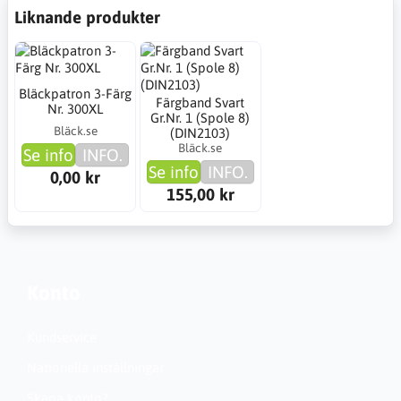
Liknande produkter
Bläckpatron 3-Färg
Färgband Svart
Nr. 300XL
Gr.Nr. 1 (Spole 8)
Bläck.se
(DIN2103)
Bläck.se
Se info
INFO.
Se info
INFO.
0,00 kr
155,00 kr
Konto
Kundservice
Nationella inställningar
Skapa konto?