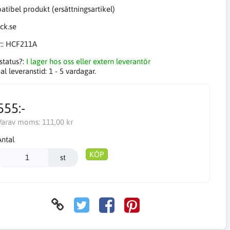
tibel produkt (ersättningsartikel)
::
HCF211A
status?:
I lager hos oss eller extern leverantör
l leveranstid:
1 - 5 vardagar.
555:-
Varav moms:
111,00 kr
Antal
KÖP
st