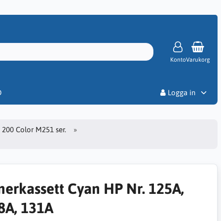
Konto
Varukorg
Priser
D
Logga in
o 200 Color M251 ser.
nerkassett Cyan HP Nr. 125A,
8A, 131A