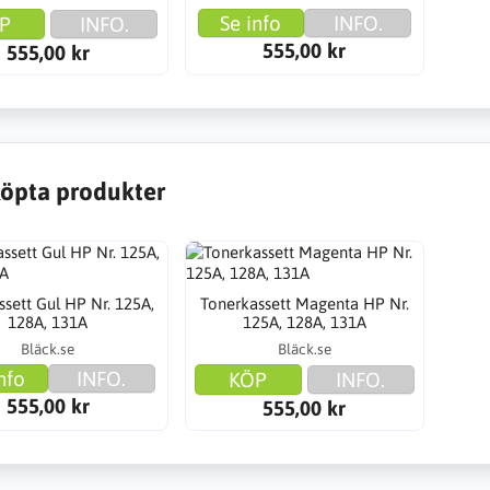
Se info
INFO.
P
INFO.
555,00 kr
555,00 kr
öpta produkter
ssett Gul HP Nr. 125A,
Tonerkassett Magenta HP Nr.
128A, 131A
125A, 128A, 131A
Bläck.se
Bläck.se
nfo
INFO.
KÖP
INFO.
555,00 kr
555,00 kr