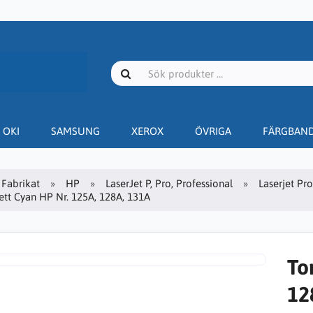
OKI
SAMSUNG
XEROX
ÖVRIGA
FÄRGBAN
Fabrikat
HP
LaserJet P, Pro, Professional
Laserjet Pr
ett Cyan HP Nr. 125A, 128A, 131A
To
12