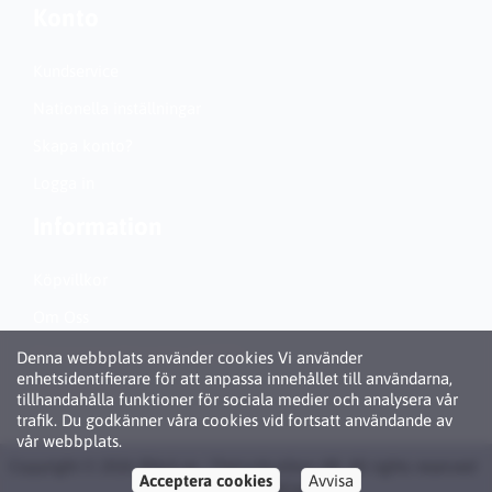
Konto
Kundservice
Nationella inställningar
Skapa konto?
Logga in
Information
Köpvillkor
Om Oss
Personuppgiftspolicy (GDPR)
Denna webbplats använder cookies Vi använder
enhetsidentifierare för att anpassa innehållet till användarna,
Om Cookies
tillhandahålla funktioner för sociala medier och analysera vår
trafik. Du godkänner våra cookies vid fortsatt användande av
vår webbplats.
Copyright © 2026 Bläck.se / Patronbutiken AB. All rights reserved ·
Acceptera cookies
Avvisa
Powered by
LiteCart®