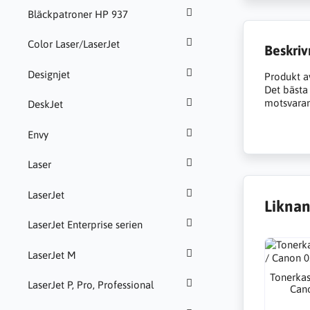
Bläckpatroner HP 937
Color Laser/LaserJet
Beskriv
Designjet
Produkt a
Det bästa a
motsvarand
DeskJet
Envy
Laser
LaserJet
Liknan
LaserJet Enterprise serien
LaserJet M
Tonerkas
LaserJet P, Pro, Professional
Cano