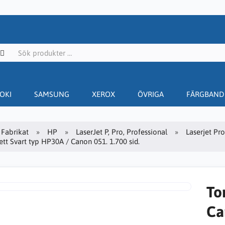
OKI
SAMSUNG
XEROX
ÖVRIGA
FÄRGBAND
Fabrikat
HP
LaserJet P, Pro, Professional
Laserjet Pr
tt Svart typ HP30A / Canon 051. 1.700 sid.
To
Ca