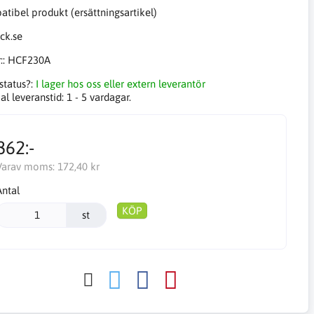
tibel produkt (ersättningsartikel)
::
HCF230A
status?:
I lager hos oss eller extern leverantör
l leveranstid:
1 - 5 vardagar.
862:-
Varav moms:
172,40 kr
Antal
KÖP
st