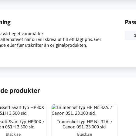
ning
Pas
v vårt eget varumärke.
1
lternativet när du vill skriva ut till ett lågt pris. Ger
e eller fler utskrifter än originalprodukten.
de produkter
sett Svart typ HP30X /
Trumenhet typ HP Nr. 32A. /
n 051H 3.500 sid.
Canon 051. 23.000 sid.
Bläck.se
Bläck.se