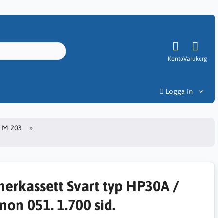
Konto
Varukorg
Priser
Logga in
o M 203
nerkassett Svart typ HP30A /
non 051. 1.700 sid.