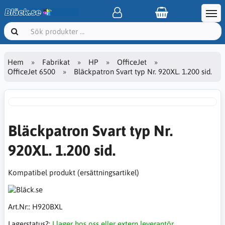
Hem
Fabrikat
HP
OfficeJet
OfficeJet 6500
Bläckpatron Svart typ Nr. 920XL. 1.200 sid.
Bläckpatron Svart typ Nr.
920XL. 1.200 sid.
Kompatibel produkt (ersättningsartikel)
Art.Nr::
H920BXL
Lagerstatus?:
I lager hos oss eller extern leverantör