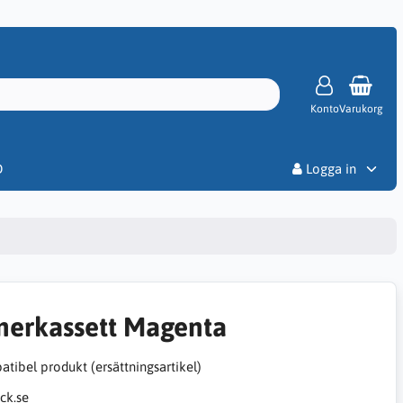
Konto
Varukorg
Priser
D
Logga in
nerkassett Magenta
tibel produkt (ersättningsartikel)