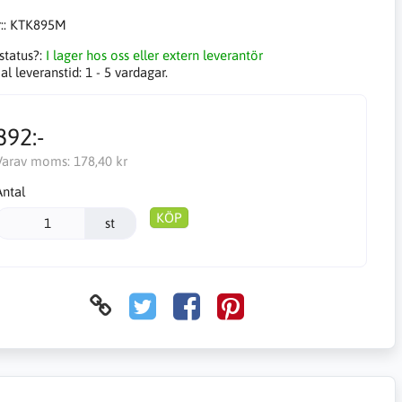
::
KTK895M
status?:
I lager hos oss eller extern leverantör
l leveranstid:
1 - 5 vardagar.
892:-
Varav moms:
178,40 kr
Antal
KÖP
st