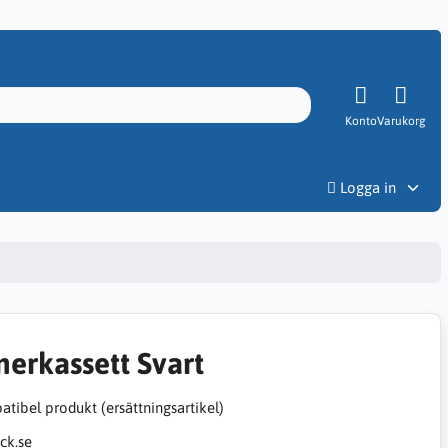
Konto
Varukorg
Priser
Logga in
nerkassett Svart
tibel produkt (ersättningsartikel)