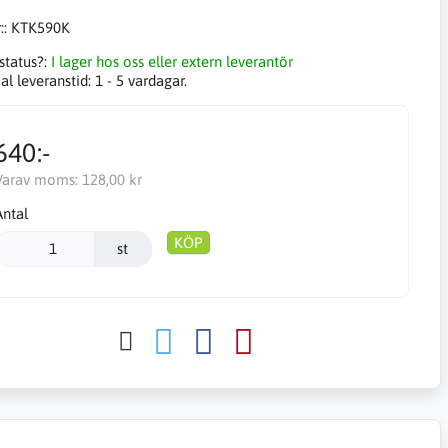
::
KTK590K
status?:
I lager hos oss eller extern leverantör
l leveranstid:
1 - 5 vardagar.
640:-
Varav moms:
128,00 kr
Antal
KÖP
st