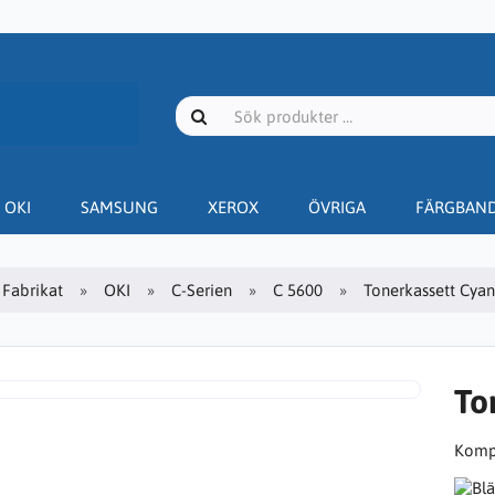
OKI
SAMSUNG
XEROX
ÖVRIGA
FÄRGBAN
Fabrikat
OKI
C-Serien
C 5600
Tonerkassett Cyan 
To
Kompa