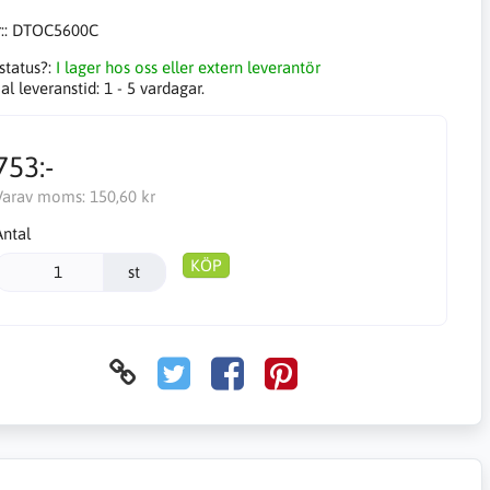
::
DTOC5600C
status?:
I lager hos oss eller extern leverantör
l leveranstid:
1 - 5 vardagar.
753:-
Varav moms:
150,60 kr
Antal
KÖP
st