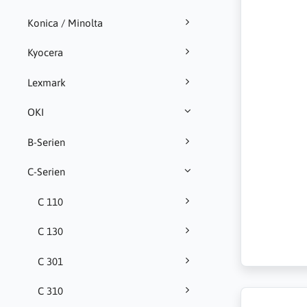
Konica / Minolta
Kyocera
Lexmark
OKI
B-Serien
C-Serien
C 110
C 130
C 301
C 310