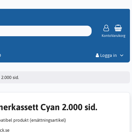
Konto
Varukorg
Priser
D
Logga in
2.000 sid.
nerkassett Cyan 2.000 sid.
tibel produkt (ersättningsartikel)