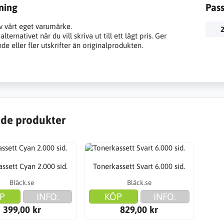
ning
Pas
v vårt eget varumärke.
2
lternativet när du vill skriva ut till ett lågt pris. Ger
e eller fler utskrifter än originalprodukten.
de produkter
ssett Cyan 2.000 sid.
Tonerkassett Svart 6.000 sid.
Bläck.se
Bläck.se
P
INFO.
KÖP
INFO.
399,00 kr
829,00 kr