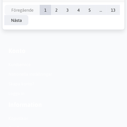
Föregående
1
2
3
4
5
...
13
Nästa
Konto
Kundservice
Nationella inställningar
Skapa konto?
Logga in
Information
Köpvillkor