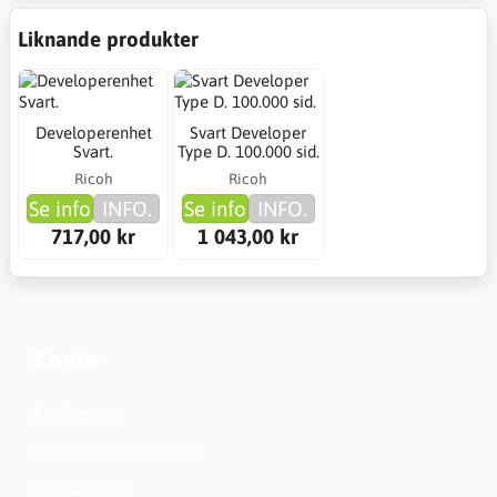
Liknande produkter
Developerenhet
Svart Developer
Svart.
Type D. 100.000 sid.
Ricoh
Ricoh
Se info
INFO.
Se info
INFO.
717,00 kr
1 043,00 kr
Konto
Kundservice
Nationella inställningar
Skapa konto?