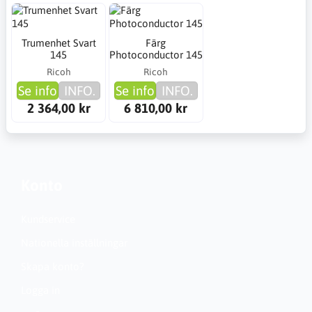
Trumenhet Svart
Färg
145
Photoconductor 145
Ricoh
Ricoh
Se info
INFO.
Se info
INFO.
2 364,00 kr
6 810,00 kr
Konto
Kundservice
Nationella inställningar
Skapa konto?
Logga in