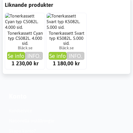
Liknande produkter
Tonerkassett Cyan
Tonerkassett Svart
typ C5082L. 4.000
typ K5082L. 5.000
sid.
sid.
Bläck.se
Bläck.se
Se info
INFO.
Se info
INFO.
1 230,00 kr
1 180,00 kr
Konto
Kundservice
Nationella inställningar
Skapa konto?