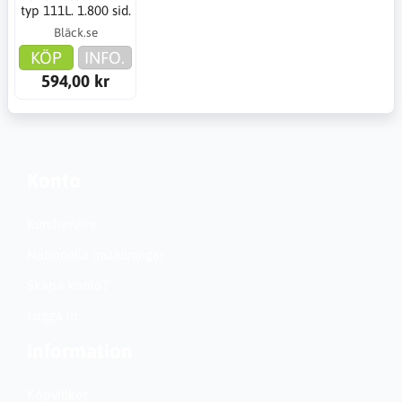
typ 111L. 1.800 sid.
Bläck.se
KÖP
INFO.
594,00 kr
Konto
Kundservice
Nationella inställningar
Skapa konto?
Logga in
Information
Köpvillkor