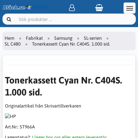
Hem
Fabrikat
Samsung
SL-serien
SL C480
Tonerkassett Cyan Nr. C404S. 1.000 sid.
Tonerkassett Cyan Nr. C404S.
1.000 sid.
Originalartikel från Skrivartillverkaren
Art.Nr::
ST966A
Lagerstatus?:
I lager hos oss eller extern leverantör