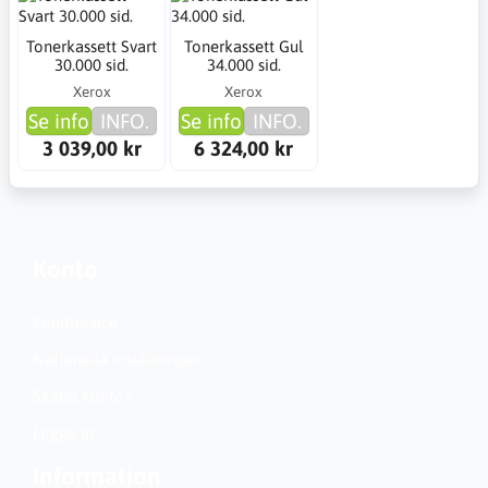
Tonerkassett Svart
Tonerkassett Gul
30.000 sid.
34.000 sid.
Xerox
Xerox
Se info
INFO.
Se info
INFO.
3 039,00 kr
6 324,00 kr
Konto
Kundservice
Nationella inställningar
Skapa konto?
Logga in
Information