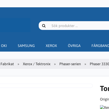
OKI
SAMSUNG
XEROX
ÖVRIGA
FÄRGBAN
Fabrikat
Xerox / Tektronix
Phaser-serien
Phaser 333
To
Origin