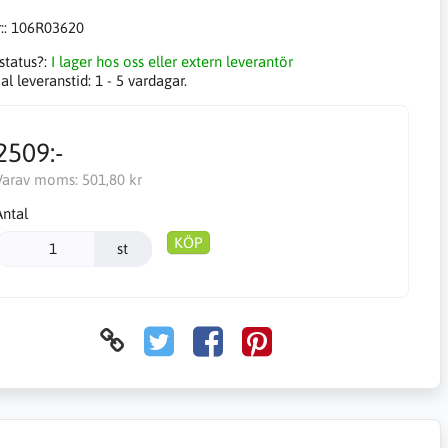
::
106R03620
status?:
I lager hos oss eller extern leverantör
l leveranstid:
1 - 5 vardagar.
2509:-
Varav moms:
501,80 kr
Antal
KÖP
st