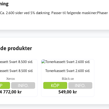
ning
:Ca. 2.600 sider ved 5% dækning. Passer til følgende maskiner:Phas
de produkter
ssett Svart 8.500 sid.
Tonerkassett Svart 2.600 sid.
Xerox
Bläck.se
P
INFO.
KÖP
INFO.
4 772,00 kr
549,00 kr