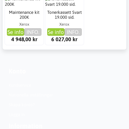
Maintenance kit
Tonerkassett Svart
200K
19.000 sid.
Xerox
Xerox
Se info
INFO.
Se info
INFO.
4 948,00 kr
6 027,00 kr
Konto
Kundservice
Nationella inställningar
Skapa konto?
Logga in
Information