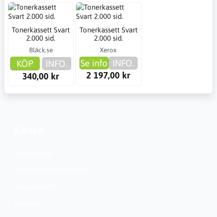
Tonerkassett Svart
Tonerkassett Svart
2.000 sid.
2.000 sid.
Bläck.se
Xerox
Se info
INFO.
KÖP
INFO.
2 197,00 kr
340,00 kr
Konto
Kundservice
Nationella inställningar
Skapa konto?
Logga in