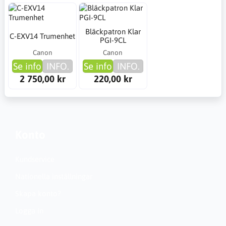
Bläckpatron Klar
C-EXV14 Trumenhet
PGI-9CL
Canon
Canon
Se info
INFO.
Se info
INFO.
2 750,00 kr
220,00 kr
Konto
Kundservice
Nationella inställningar
Skapa konto?
Logga in