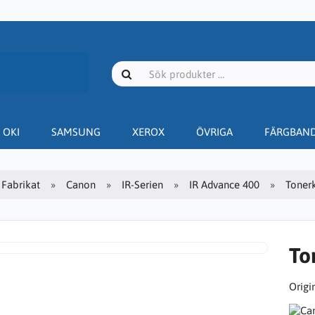
OKI
SAMSUNG
XEROX
ÖVRIGA
FÄRGBAN
Fabrikat
Canon
IR-Serien
IR Advance 400
Tonerk
To
Origin