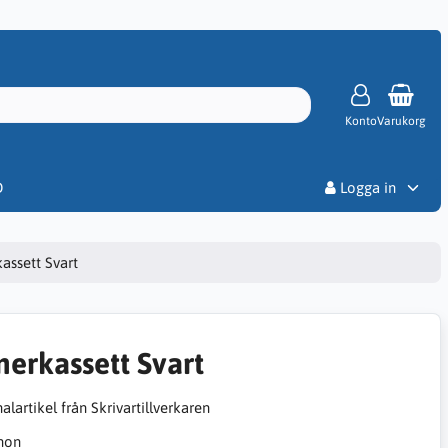
Konto
Varukorg
Priser
D
Logga in
assett Svart
nerkassett Svart
alartikel från Skrivartillverkaren