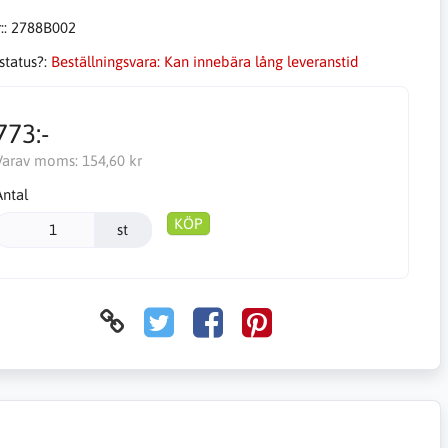
::
2788B002
status?:
Beställningsvara: Kan innebära lång leveranstid
773:-
Varav moms:
154,60 kr
Antal
KÖP
st