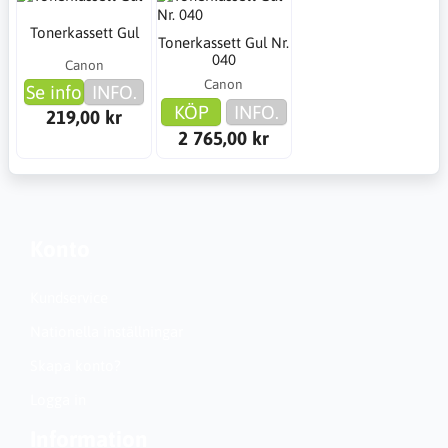
Tonerkassett Gul
Tonerkassett Gul Nr.
040
Canon
Canon
Se info
INFO.
KÖP
INFO.
219,00 kr
2 765,00 kr
Konto
Kundservice
Nationella inställningar
Skapa konto?
Logga in
Information