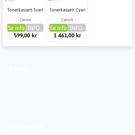
Tonerkassett Svart
Tonerkassett Cyan
Canon
Canon
Se info
INFO.
Se info
INFO.
599,00 kr
1 461,00 kr
Konto
Kundservice
Nationella inställningar
Skapa konto?
Logga in
Information