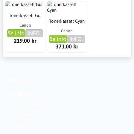
Tonerkassett Gul
Tonerkassett Cyan
Canon
Canon
Se info
INFO.
Se info
INFO.
219,00 kr
371,00 kr
Konto
Kundservice
Nationella inställningar
Skapa konto?
Logga in