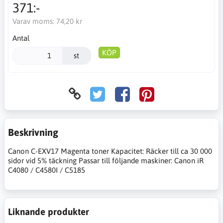
371:-
Varav moms:
74,20 kr
Antal
KÖP
st
Beskrivning
Canon C-EXV17 Magenta toner Kapacitet: Räcker till ca 30 000
sidor vid 5% täckning Passar till följande maskiner: Canon iR
C4080 / C4580I / C5185
Liknande produkter