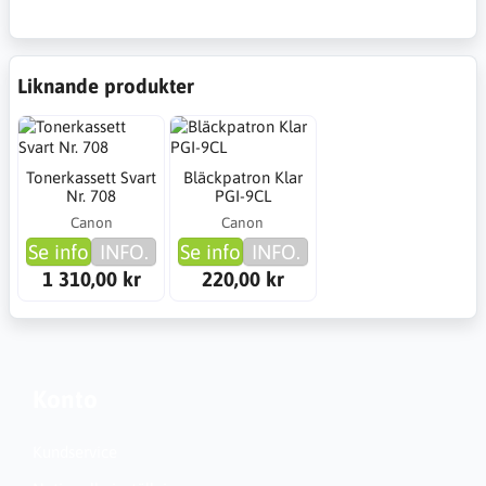
Liknande produkter
Tonerkassett Svart
Bläckpatron Klar
Nr. 708
PGI-9CL
Canon
Canon
Se info
INFO.
Se info
INFO.
1 310,00 kr
220,00 kr
Konto
Kundservice