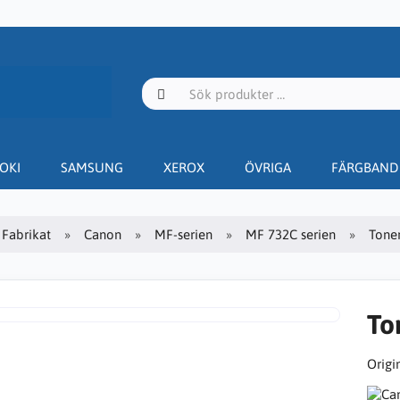
OKI
SAMSUNG
XEROX
ÖVRIGA
FÄRGBAND
Fabrikat
Canon
MF-serien
MF 732C serien
Toner
To
Origin