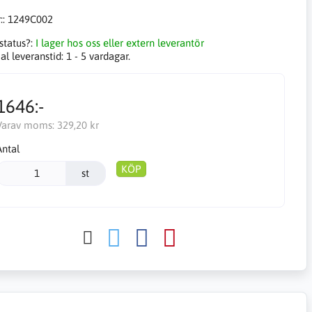
::
1249C002
status?:
I lager hos oss eller extern leverantör
l leveranstid:
1 - 5 vardagar.
1646:-
Varav moms:
329,20 kr
Antal
KÖP
st