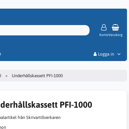
Konto
Varukorg
Priser
D
Logga in
0
Underhållskassett PFI-1000
derhållskassett PFI-1000
alartikel från Skrivartillverkaren