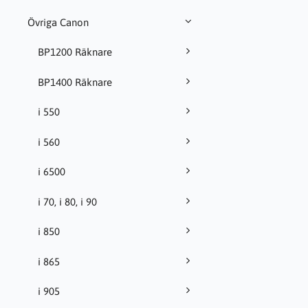
Övriga Canon
BP1200 Räknare
BP1400 Räknare
i 550
i 560
i 6500
i 70, i 80, i 90
i 850
i 865
i 905