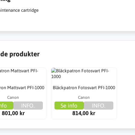
ntenance cartridge
de produkter
ron Mattsvart PFI-1000
Bläckpatron Fotosvart PFI-1000
Canon
Canon
nfo
INFO.
Se info
INFO.
801,00 kr
814,00 kr