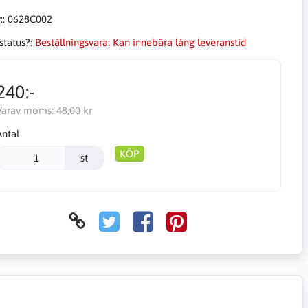
::
0628C002
status?:
Beställningsvara: Kan innebära lång leveranstid
240:-
Varav moms:
48,00 kr
Antal
KÖP
st