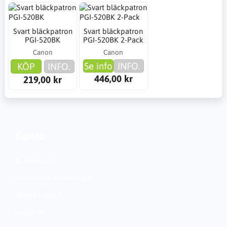
Svart bläckpatron
Svart bläckpatron
PGI-520BK
PGI-520BK 2-Pack
Canon
Canon
Se info
INFO.
KÖP
INFO.
446,00 kr
219,00 kr
Konto
Kundservice
Nationella inställningar
Skapa konto?
Logga in