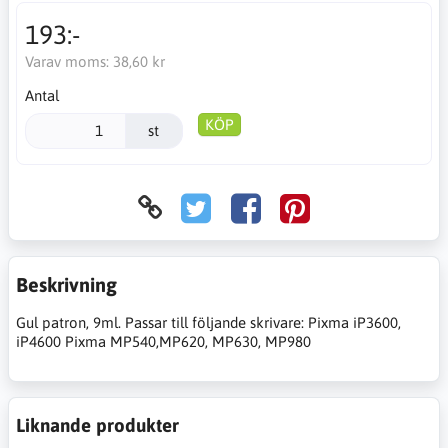
193:-
Varav moms:
38,60 kr
Antal
KÖP
st
Beskrivning
Gul patron, 9ml. Passar till följande skrivare: Pixma iP3600,
iP4600 Pixma MP540,MP620, MP630, MP980
Liknande produkter