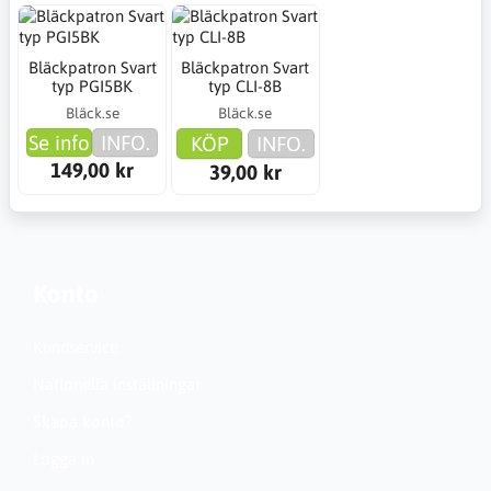
Bläckpatron Svart
Bläckpatron Svart
typ PGI5BK
typ CLI-8B
Bläck.se
Bläck.se
Se info
INFO.
KÖP
INFO.
149,00 kr
39,00 kr
Konto
Kundservice
Nationella inställningar
Skapa konto?
Logga in