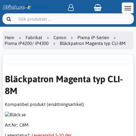
Hem
Fabrikat
Canon
Pixma iP-Serien
Pixma iP4200/ iP4300
Bläckpatron Magenta typ CLI-8M
Bläckpatron Magenta typ CLI-
8M
Kompatibel produkt (ersättningsartikel)
Art.Nr::
C8M
Lagerstatus?:
Leveranstid 5-10 dgr.