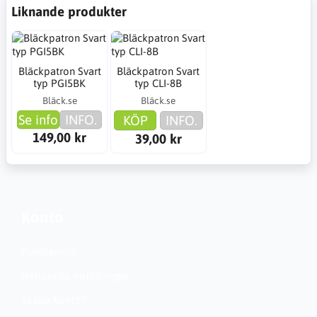
Liknande produkter
Bläckpatron Svart
Bläckpatron Svart
typ PGI5BK
typ CLI-8B
Bläck.se
Bläck.se
Se info
INFO.
KÖP
INFO.
149,00 kr
39,00 kr
Konto
Kundservice
Nationella inställningar
Skapa konto?