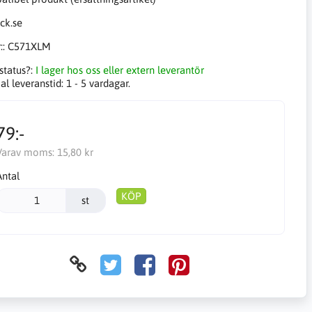
::
C571XLM
status?:
I lager hos oss eller extern leverantör
l leveranstid:
1 - 5 vardagar.
79:-
Varav moms:
15,80 kr
Antal
KÖP
st