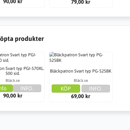
90,00 kr
79,00 kr
öpta produkter
on Svart typ PGI-570XL.
Bläckpatron Svart typ PG-525BK
500 sid.
Bläck.se
Bläck.se
nfo
INFO.
KÖP
INFO.
90,00 kr
69,00 kr