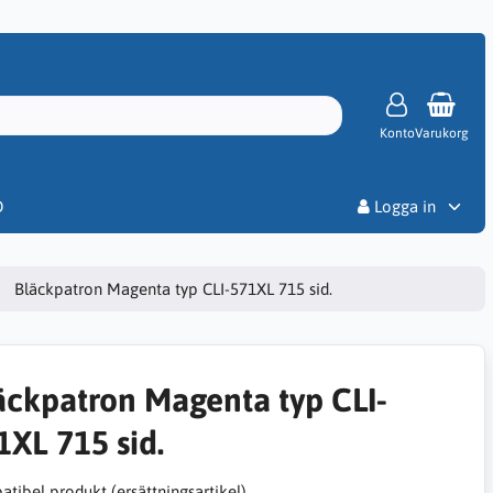
Konto
Varukorg
Priser
D
Logga in
Bläckpatron Magenta typ CLI-571XL 715 sid.
äckpatron Magenta typ CLI-
1XL 715 sid.
tibel produkt (ersättningsartikel)