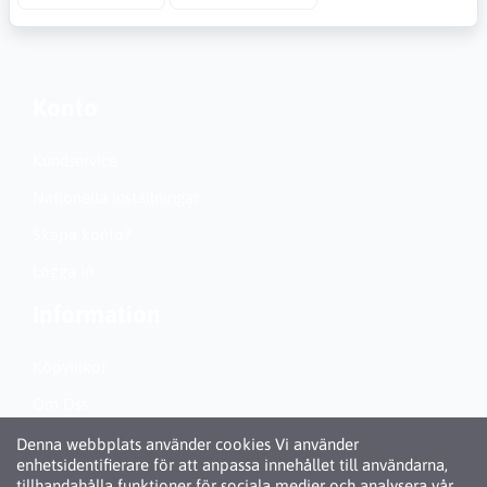
Konto
Kundservice
Nationella inställningar
Skapa konto?
Logga in
Information
Köpvillkor
Om Oss
Personuppgiftspolicy (GDPR)
Denna webbplats använder cookies Vi använder
enhetsidentifierare för att anpassa innehållet till användarna,
Om Cookies
tillhandahålla funktioner för sociala medier och analysera vår