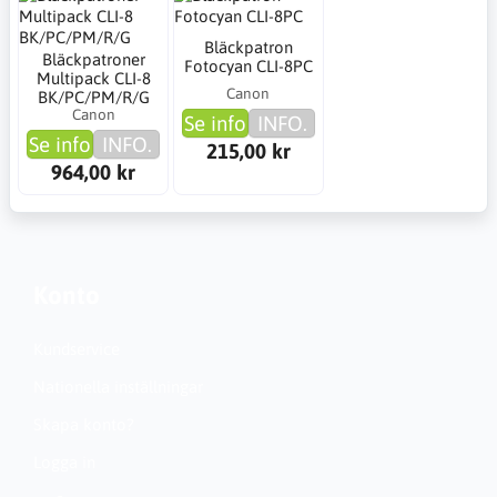
Bläckpatron
Bläckpatroner
Fotocyan CLI-8PC
Multipack CLI-8
Canon
BK/PC/PM/R/G
Canon
Se info
INFO.
Se info
INFO.
215,00 kr
964,00 kr
Konto
Kundservice
Nationella inställningar
Skapa konto?
Logga in