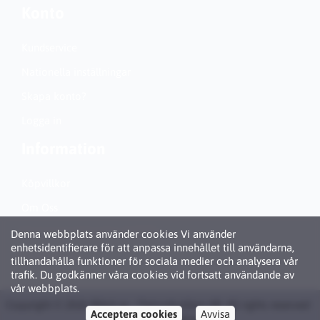
Konto
Kundservice
Nationella inställningar
Skapa konto?
Logga in
Information
Köpvillkor
Om Oss
Personuppgiftspolicy (GDPR)
Denna webbplats använder cookies Vi använder
enhetsidentifierare för att anpassa innehållet till användarna,
Om Cookies
tillhandahålla funktioner för sociala medier och analysera vår
trafik. Du godkänner våra cookies vid fortsatt användande av
vår webbplats.
Copyright © 2026 Bläck.se / Patronbutiken AB. All rights reserved ·
Acceptera cookies
Avvisa
Powered by
LiteCart®