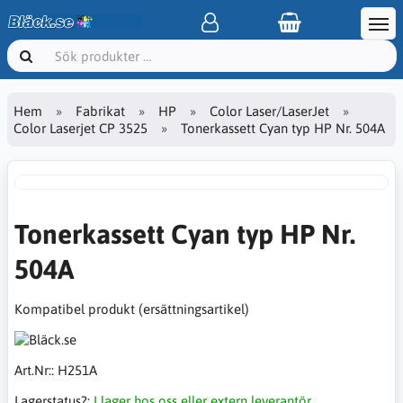
Hem
Fabrikat
HP
Color Laser/LaserJet
Color Laserjet CP 3525
Tonerkassett Cyan typ HP Nr. 504A
Tonerkassett Cyan typ HP Nr.
504A
Kompatibel produkt (ersättningsartikel)
Art.Nr::
H251A
Lagerstatus?:
I lager hos oss eller extern leverantör