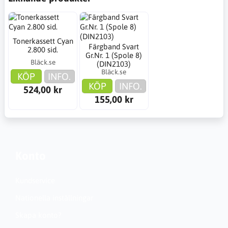
Tonerkassett Cyan
Färgband Svart
2.800 sid.
Gr.Nr. 1 (Spole 8)
Bläck.se
(DIN2103)
Bläck.se
KÖP
INFO.
KÖP
INFO.
524,00 kr
155,00 kr
Konto
Kundservice
Nationella inställningar
Skapa konto?