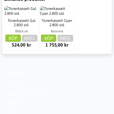
Tonerkassett Gul
Tonerkassett Cyan
2.800 sid.
2.800 sid.
Bläck.se
Kyocera
KÖP
INFO.
KÖP
INFO.
524,00 kr
1 755,00 kr
Konto
Kundservice
Nationella inställningar
Skapa konto?
Logga in