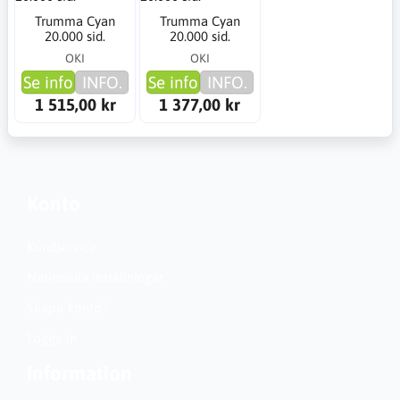
Trumma Cyan
Trumma Cyan
20.000 sid.
20.000 sid.
OKI
OKI
Se info
INFO.
Se info
INFO.
1 515,00 kr
1 377,00 kr
Konto
Kundservice
Nationella inställningar
Skapa konto?
Logga in
Information